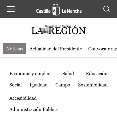
Noticias de la región de Castilla-L
Pasar al contenido principal
Noticias
Actualidad del Presidente
Convocatoria
Temas
Economía y empleo
Salud
Educación
Social
Igualdad
Campo
Sostenibilidad
Accesibilidad
Administración Pública