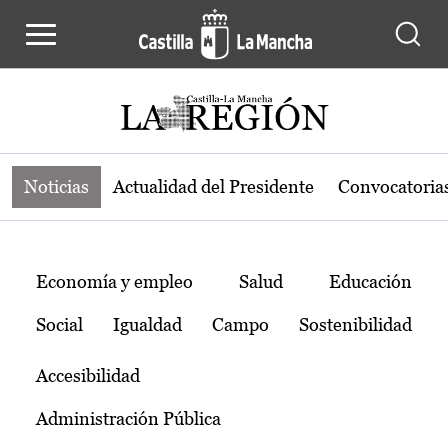
Noticias de la región de Castilla-L
Pasar al contenido principal
Noticias
Actualidad del Presidente
Convocatoria
Temas
Economía y empleo
Salud
Educación
Social
Igualdad
Campo
Sostenibilidad
Accesibilidad
Administración Pública