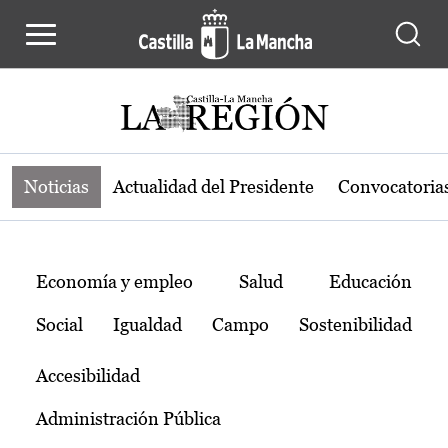
Noticias de la región de Castilla-L
Pasar al contenido principal
Noticias
Actualidad del Presidente
Convocatoria
Temas
Economía y empleo
Salud
Educación
Social
Igualdad
Campo
Sostenibilidad
Accesibilidad
Administración Pública