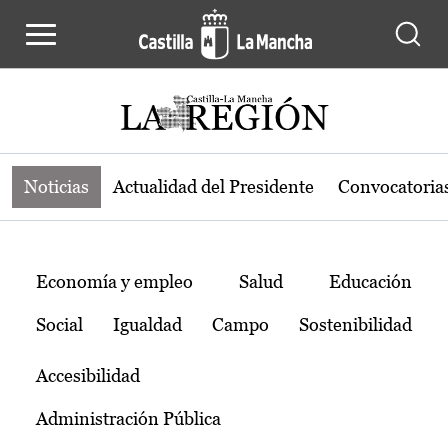
Noticias de la región de Castilla-L
Pasar al contenido principal
Noticias
Actualidad del Presidente
Convocatoria
Temas
Economía y empleo
Salud
Educación
Social
Igualdad
Campo
Sostenibilidad
Accesibilidad
Administración Pública