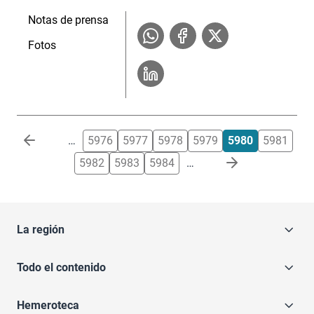
Notas de prensa
Fotos
Paginación
…
5976
5977
5978
5979
5980
5981
5982
5983
5984
…
La región
Todo el contenido
Hemeroteca