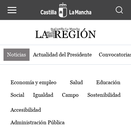
Noticias de la región de Castilla-L
Pasar al contenido principal
Noticias
Actualidad del Presidente
Convocatoria
Temas
Economía y empleo
Salud
Educación
Social
Igualdad
Campo
Sostenibilidad
Accesibilidad
Administración Pública