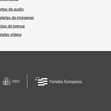
rtes de audio
lerías de imágenes
tas de prensa
tales vídeos