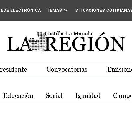
stilla-La Mancha
SEDE ELECTRÓNICA
TEMAS
SITUACIONES COTIDIANA
Presidente
Convocatorias
Emisione
Educación
Social
Igualdad
Camp