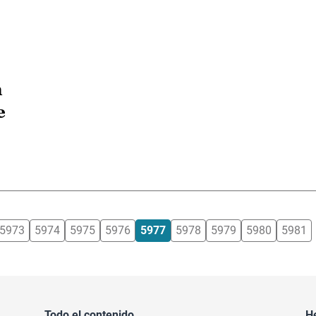
n
e
5973
5974
5975
5976
5977
5978
5979
5980
5981
Todo el contenido
H