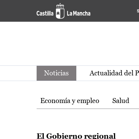
Noticias de la región de Ca
Pasar al contenido principal
Noticias
Actualidad del 
Temas
Economía y empleo
Salud
El Gobierno regional