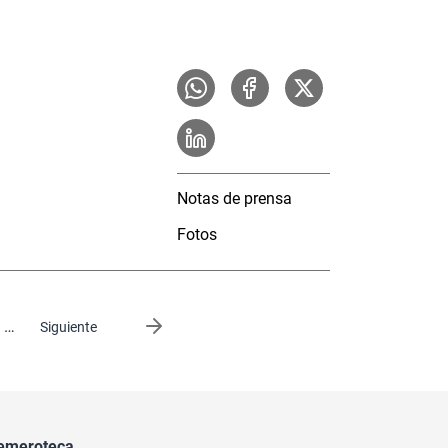
Notas de prensa
Fotos
…
Siguiente página
Siguiente
emeroteca