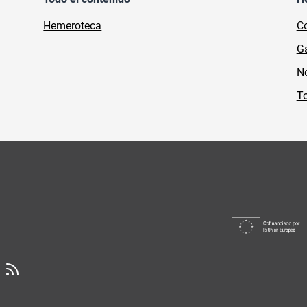
Hemeroteca
Co
Ga
No
To