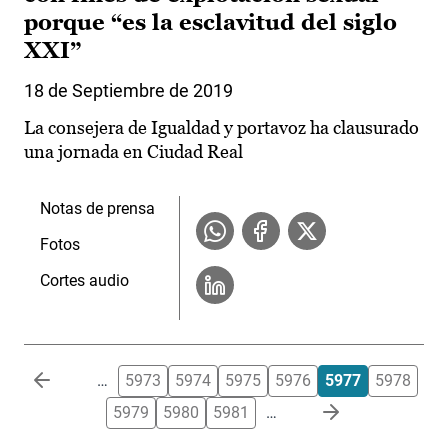
porque “es la esclavitud del siglo
XXI”
18 de Septiembre de 2019
La consejera de Igualdad y portavoz ha clausurado
una jornada en Ciudad Real
Notas de prensa
Fotos
Cortes audio
Paginación
…
5973
5974
5975
5976
5977
5978
5979
5980
5981
…