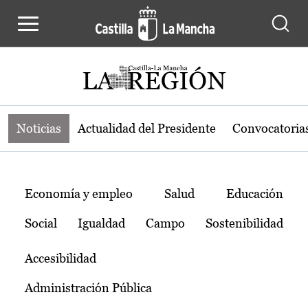
Noticias de la región de Castilla-L
Pasar al contenido principal
Noticias
Actualidad del Presidente
Convocatoria
Temas
Economía y empleo
Salud
Educación
Social
Igualdad
Campo
Sostenibilidad
Accesibilidad
Administración Pública