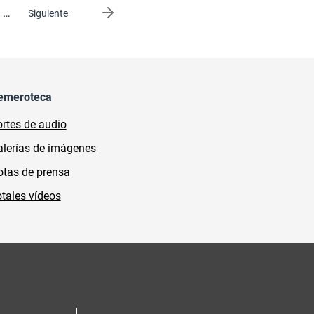
…
Siguiente página
Siguiente
emeroteca
rtes de audio
lerías de imágenes
tas de prensa
tales vídeos