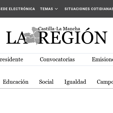
stilla-La Mancha
SEDE ELECTRÓNICA
TEMAS
SITUACIONES COTIDIANA
Presidente
Convocatorias
Emisione
Educación
Social
Igualdad
Camp