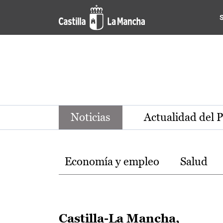
Noticias de la región de Ca
Pasar al contenido principal
Noticias
Actualidad del 
Temas
Economía y empleo
Salud
Castilla-La Mancha,