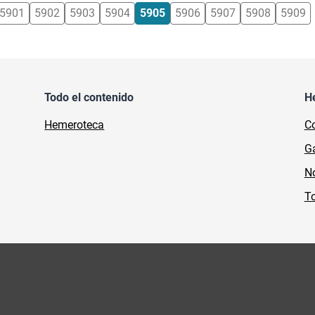
5901
5902
5903
5904
5905
5906
5907
5908
5909
Todo el contenido
H
Hemeroteca
Co
Ga
No
To