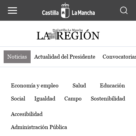
Noticias de la región de Castilla-L
Pasar al contenido principal
Noticias
Actualidad del Presidente
Convocatoria
Temas
Economía y empleo
Salud
Educación
Social
Igualdad
Campo
Sostenibilidad
Accesibilidad
Administración Pública