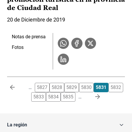
de Ciudad Real
20 de Diciembre de 2019
Notas de prensa
Fotos
Paginación
…
5827
5828
5829
5830
5831
5832
5833
5834
5835
…
La región