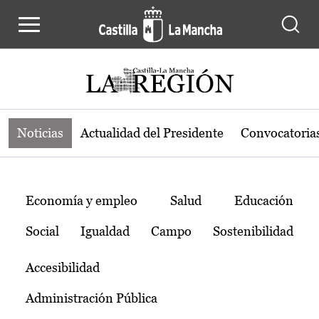
Noticias de la región de Castilla-L
Pasar al contenido principal
Noticias
Actualidad del Presidente
Convocatoria
Temas
Economía y empleo
Salud
Educación
Social
Igualdad
Campo
Sostenibilidad
Accesibilidad
Administración Pública