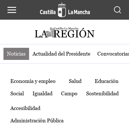
Noticias de la región de Castilla-L
Pasar al contenido principal
Noticias
Actualidad del Presidente
Convocatoria
Temas
Economía y empleo
Salud
Educación
Social
Igualdad
Campo
Sostenibilidad
Accesibilidad
Administración Pública