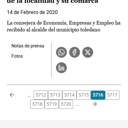
de la localidad y su comarca
14 de Febrero de 2020
La consejera de Economía, Empresas y Empleo ha
recibido al alcalde del municipio toledano
Notas de prensa
Fotos
Paginación
…
5712
5713
5714
5715
5716
5717
5718
5719
5720
…