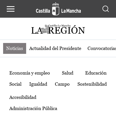
Noticias de la región de Castilla-L
Pasar al contenido principal
Noticias
Actualidad del Presidente
Convocatoria
Temas
Economía y empleo
Salud
Educación
Social
Igualdad
Campo
Sostenibilidad
Accesibilidad
Administración Pública