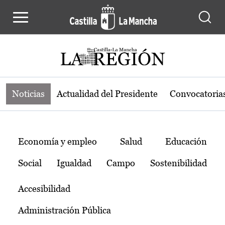
Noticias de la región de Castilla-L
Pasar al contenido principal
Noticias
Actualidad del Presidente
Convocatoria
Temas
Economía y empleo
Salud
Educación
Social
Igualdad
Campo
Sostenibilidad
Accesibilidad
Administración Pública