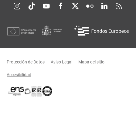
Redes sociales JCCM
Menú legal
Protección de Datos
Aviso Legal
Mapa del sitio
Accesibilidad
Certificaciones oficiales del Gobierno de Castilla-La Mancha