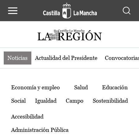
Noticias de la región de Castilla-L
Pasar al contenido principal
Noticias
Actualidad del Presidente
Convocatoria
Temas
Economía y empleo
Salud
Educación
Social
Igualdad
Campo
Sostenibilidad
Accesibilidad
Administración Pública