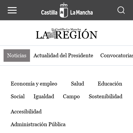
Noticias de la región de Castilla-L
Pasar al contenido principal
Noticias
Actualidad del Presidente
Convocatoria
Temas
Economía y empleo
Salud
Educación
Social
Igualdad
Campo
Sostenibilidad
Accesibilidad
Administración Pública