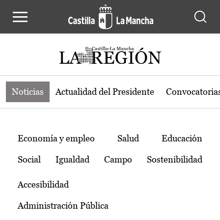
Noticias de la región de Castilla-L
Pasar al contenido principal
Noticias
Actualidad del Presidente
Convocatoria
Temas
Economía y empleo
Salud
Educación
Social
Igualdad
Campo
Sostenibilidad
Accesibilidad
Administración Pública