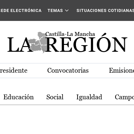
stilla-La Mancha
SEDE ELECTRÓNICA
TEMAS
SITUACIONES COTIDIANA
Presidente
Convocatorias
Emisione
Educación
Social
Igualdad
Camp