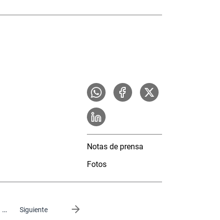
Notas de prensa
Fotos
…
Siguiente página
Siguiente