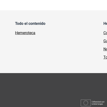
Todo el contenido
H
Hemeroteca
Co
Ga
No
To