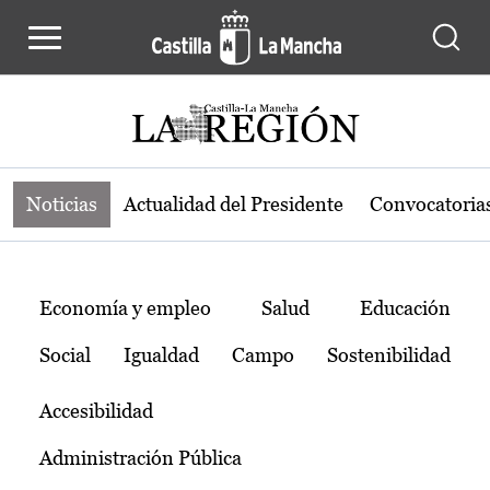
Noticias de la región de Castilla-L
Pasar al contenido principal
Noticias
Actualidad del Presidente
Convocatoria
Temas
Economía y empleo
Salud
Educación
Social
Igualdad
Campo
Sostenibilidad
Accesibilidad
Administración Pública