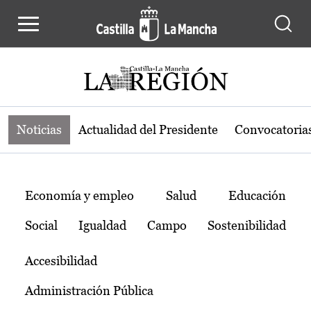
Noticias de la región de Castilla-L
Pasar al contenido principal
Noticias
Actualidad del Presidente
Convocatoria
Temas
Economía y empleo
Salud
Educación
Social
Igualdad
Campo
Sostenibilidad
Accesibilidad
Administración Pública