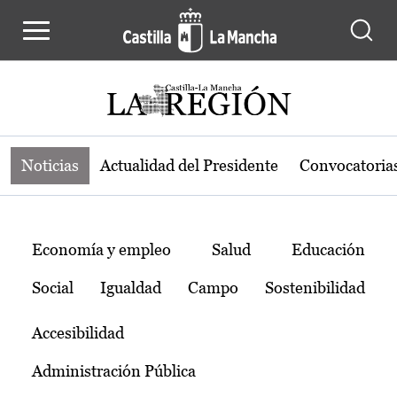
Noticias de la región de Castilla-L
Pasar al contenido principal
Noticias
Actualidad del Presidente
Convocatoria
Temas
Economía y empleo
Salud
Educación
Social
Igualdad
Campo
Sostenibilidad
Accesibilidad
Administración Pública