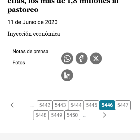
ellas, los más de 1,8 millones al
pastoreo
11 de Junio de 2020
Inyección económica
Notas de prensa
Fotos
Paginación
…
5442
5443
5444
5445
5446
5447
5448
5449
5450
…