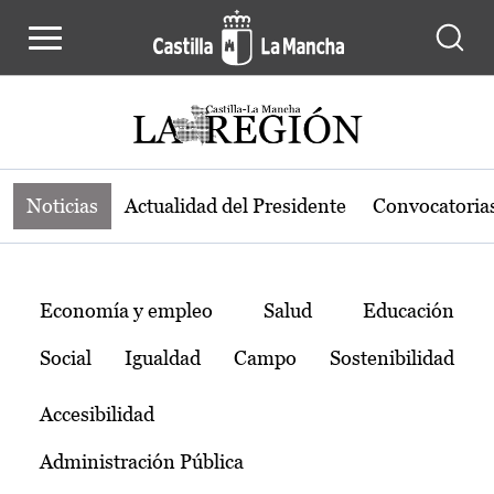
Noticias de la región de Castilla-L
Pasar al contenido principal
Noticias
Actualidad del Presidente
Convocatoria
Temas
Economía y empleo
Salud
Educación
Social
Igualdad
Campo
Sostenibilidad
Accesibilidad
Administración Pública