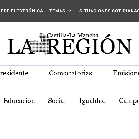
stilla-La Mancha
SEDE ELECTRÓNICA
TEMAS
SITUACIONES COTIDIANA
Presidente
Convocatorias
Emisione
Educación
Social
Igualdad
Camp