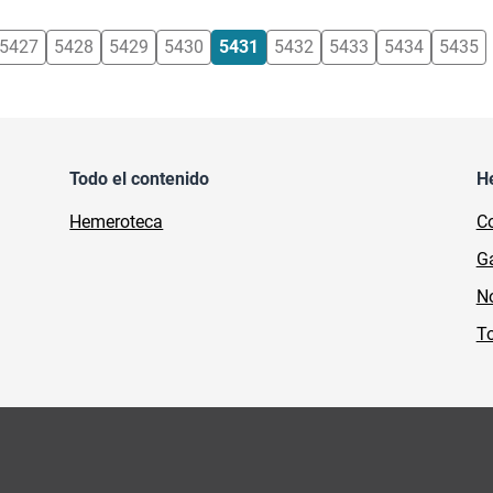
5427
5428
5429
5430
5431
5432
5433
5434
5435
Todo el contenido
H
Hemeroteca
Co
Ga
No
To