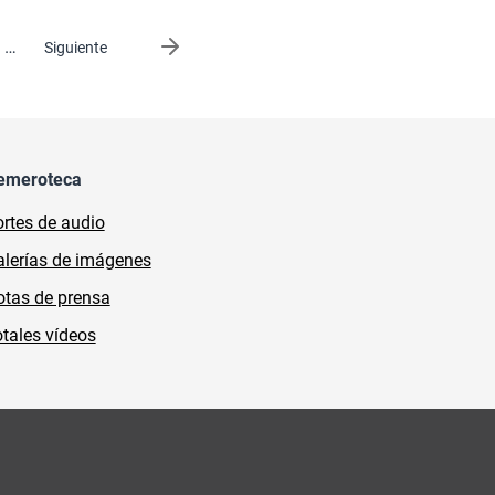
…
Siguiente página
Siguiente
emeroteca
rtes de audio
lerías de imágenes
tas de prensa
tales vídeos