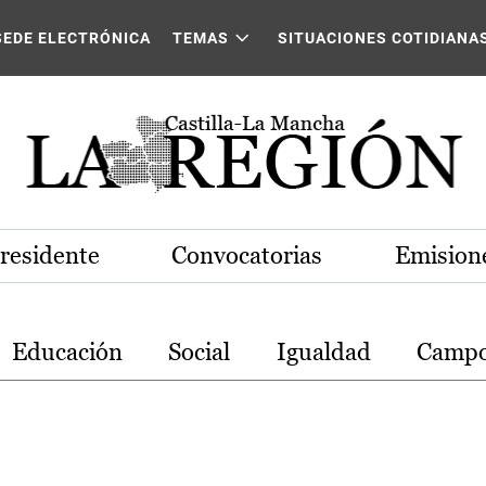
stilla-La Mancha
SEDE ELECTRÓNICA
TEMAS
SITUACIONES COTIDIANA
Presidente
Convocatorias
Emisione
Educación
Social
Igualdad
Camp