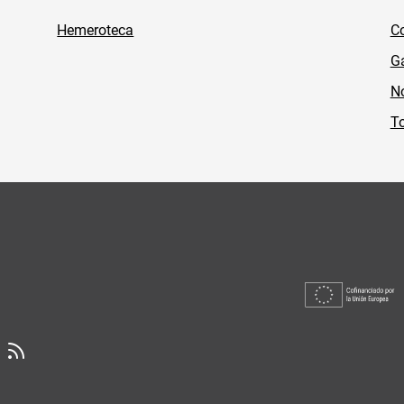
Hemeroteca
Co
Ga
No
To