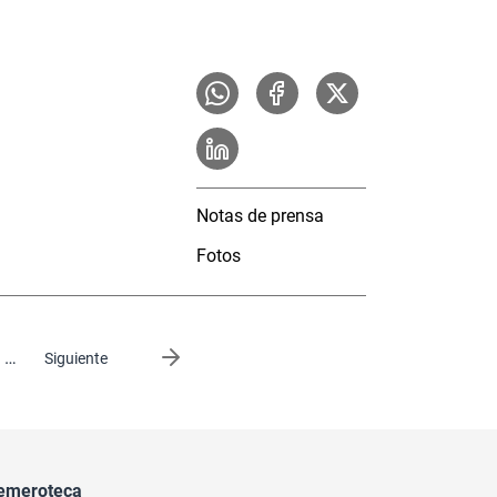
Notas de prensa
Fotos
…
Siguiente página
Siguiente
emeroteca