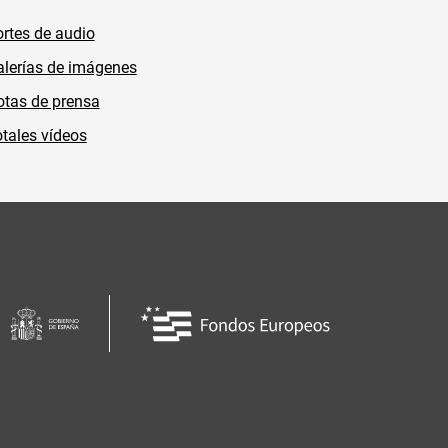
rtes de audio
lerías de imágenes
tas de prensa
tales vídeos