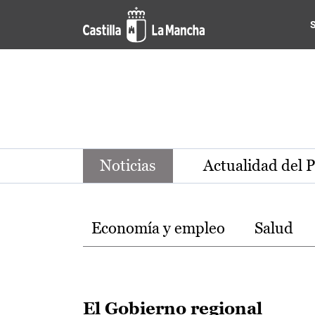
Noticias de la región de Ca
Pasar al contenido principal
Noticias
Actualidad del 
Temas
Economía y empleo
Salud
El Gobierno regional