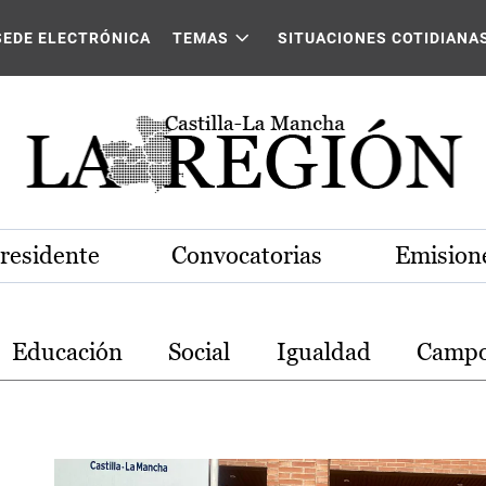
stilla-La Mancha
SEDE ELECTRÓNICA
TEMAS
SITUACIONES COTIDIANA
Presidente
Convocatorias
Emisione
Educación
Social
Igualdad
Camp