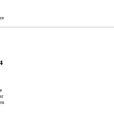
ce
4
e
ar
 en