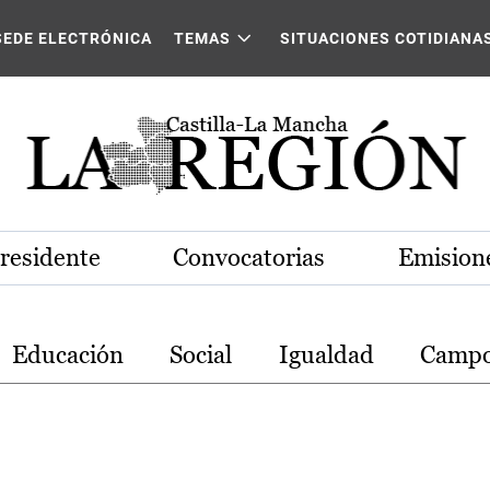
stilla-La Mancha
SEDE ELECTRÓNICA
TEMAS
SITUACIONES COTIDIANA
Presidente
Convocatorias
Emisione
Educación
Social
Igualdad
Camp