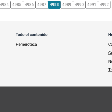
4984
4985
4986
4987
4988
4989
4990
4991
4992
Todo el contenido
H
Hemeroteca
Co
Ga
No
To