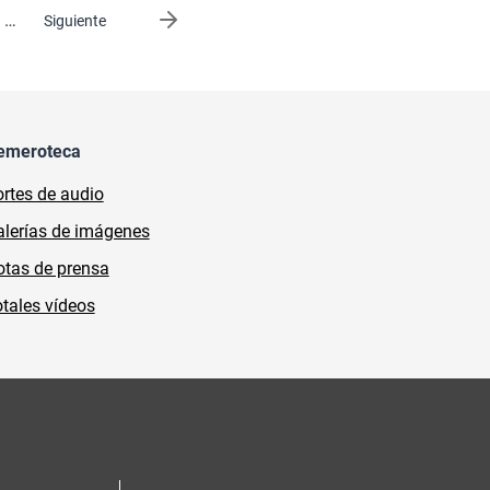
…
Siguiente página
Siguiente
emeroteca
rtes de audio
lerías de imágenes
tas de prensa
tales vídeos