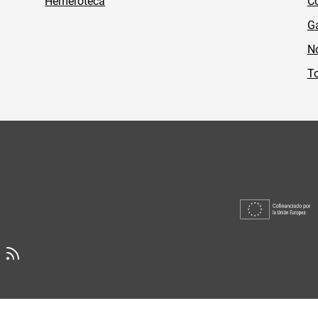
Hemeroteca
Co
Ga
No
To