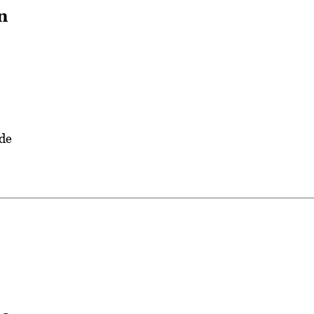
n
 de