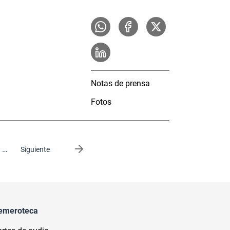
Notas de prensa
Fotos
…
Siguiente página
Siguiente
emeroteca