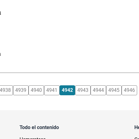
n
s
4938
4939
4940
4941
4942
4943
4944
4945
4946
Todo el contenido
H