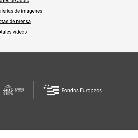
rtes de audio
lerías de imágenes
tas de prensa
tales vídeos