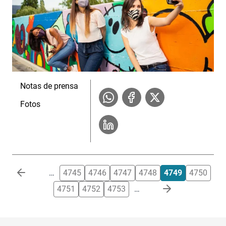
Notas de prensa
Fotos
Paginación
…
4745
4746
4747
4748
4749
4750
4751
4752
4753
…