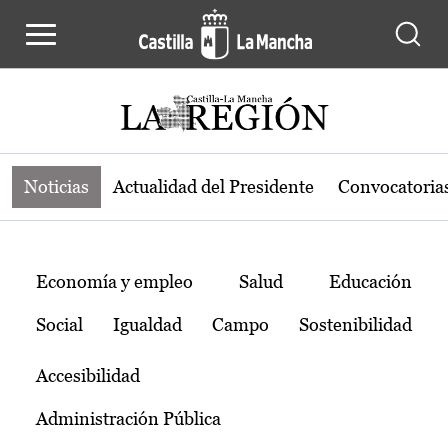
Noticias de la región de Castilla-L
Pasar al contenido principal
Noticias
Actualidad del Presidente
Convocatoria
Temas
Economía y empleo
Salud
Educación
Social
Igualdad
Campo
Sostenibilidad
Accesibilidad
Administración Pública