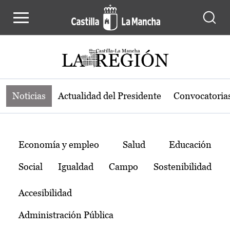
Noticias de la región de Castilla-L
Pasar al contenido principal
Noticias
Actualidad del Presidente
Convocatoria
Temas
Economía y empleo
Salud
Educación
Social
Igualdad
Campo
Sostenibilidad
Accesibilidad
Administración Pública