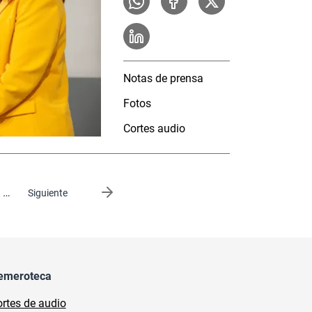
Notas de prensa
Fotos
Cortes audio
…
Siguiente página
Siguiente
emeroteca
rtes de audio