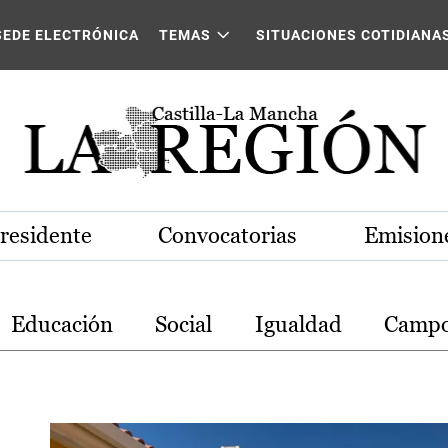
stilla-La Mancha
SEDE ELECTRÓNICA
TEMAS
SITUACIONES COTIDIANA
Presidente
Convocatorias
Emisione
Educación
Social
Igualdad
Camp