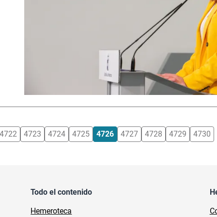
4722
4723
4724
4725
4726
4727
4728
4729
4730
Todo el contenido
H
Hemeroteca
Co