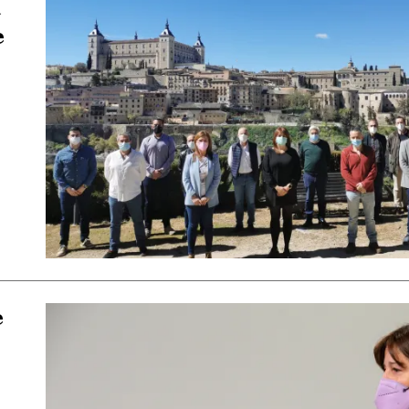
a
e
e