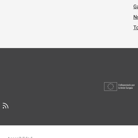
Ga
No
To