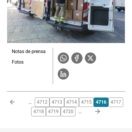
Notas de prensa
Fotos
Paginación
…
4712
4713
4714
4715
4716
4717
4718
4719
4720
…