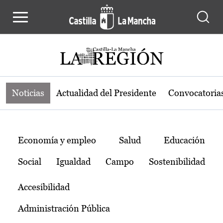
Noticias de la región de Castilla-L
Pasar al contenido principal
Noticias
Actualidad del Presidente
Convocatoria
Temas
Economía y empleo
Salud
Educación
Social
Igualdad
Campo
Sostenibilidad
Accesibilidad
Administración Pública