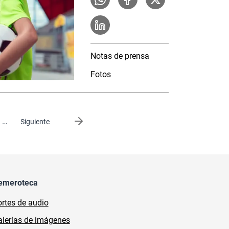
Notas de prensa
Fotos
…
Siguiente página
Siguiente
emeroteca
rtes de audio
lerías de imágenes