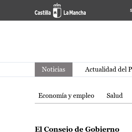
Noticias de la región de Ca
Pasar al contenido principal
Noticias
Actualidad del 
Temas
Economía y empleo
Salud
El Consejo de Gobierno