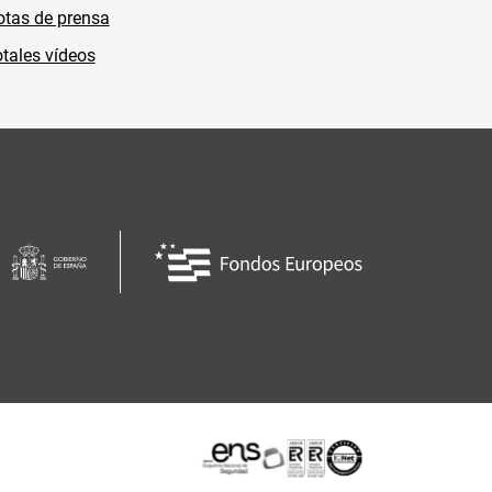
tas de prensa
tales vídeos
Certificaciones o