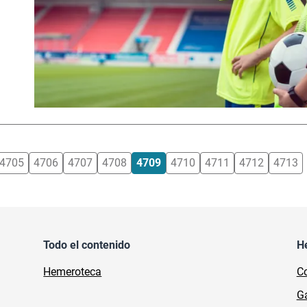
4705
4706
4707
4708
4709
4710
4711
4712
4713
Todo el contenido
H
Hemeroteca
Co
Ga