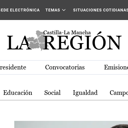
stilla-La Mancha
SEDE ELECTRÓNICA
TEMAS
SITUACIONES COTIDIANA
Presidente
Convocatorias
Emisione
Educación
Social
Igualdad
Camp