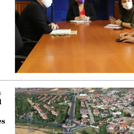
a
d
es