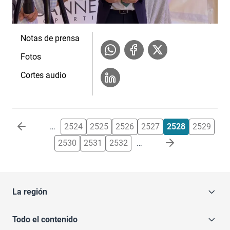
Notas de prensa
Fotos
Cortes audio
Paginación
…
2524
2525
2526
2527
2528
2529
2530
2531
2532
…
La región
Todo el contenido