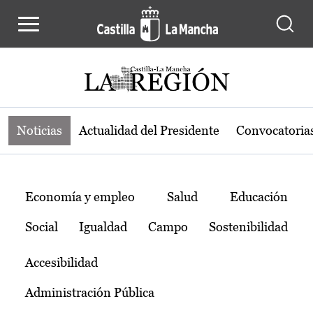
Noticias de la región de Castilla-L
Pasar al contenido principal
Noticias
Actualidad del Presidente
Convocatoria
Temas
Economía y empleo
Salud
Educación
Social
Igualdad
Campo
Sostenibilidad
Accesibilidad
Administración Pública