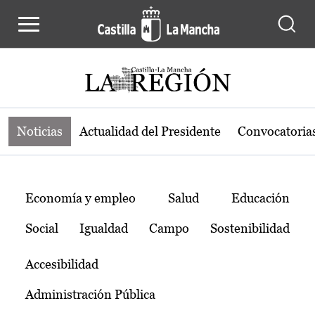
Noticias de la región de Castilla-L
Pasar al contenido principal
Noticias
Actualidad del Presidente
Convocatoria
Temas
Economía y empleo
Salud
Educación
Social
Igualdad
Campo
Sostenibilidad
Accesibilidad
Administración Pública