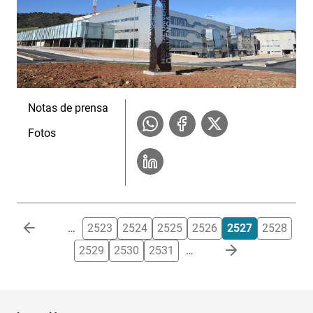
Notas de prensa
Fotos
Paginación
…
2523
2524
2525
2526
2527
2528
2529
2530
2531
…