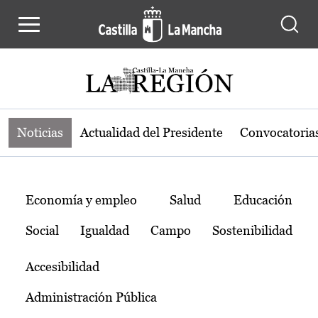
Noticias de la región de Castilla-L
Pasar al contenido principal
Noticias
Actualidad del Presidente
Convocatoria
Temas
Economía y empleo
Salud
Educación
Social
Igualdad
Campo
Sostenibilidad
Accesibilidad
Administración Pública