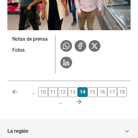
Notas de prensa
Fotos
Paginación
…
10
11
12
13
14
15
16
17
18
…
La región