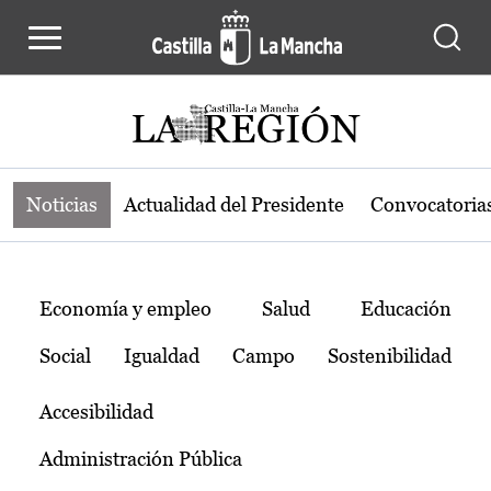
Noticias de la región de Castilla-L
Pasar al contenido principal
Noticias
Actualidad del Presidente
Convocatoria
Temas
Economía y empleo
Salud
Educación
Social
Igualdad
Campo
Sostenibilidad
Accesibilidad
Administración Pública