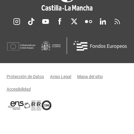
Redes sociales JCCM
Menú legal
Protección de Datos
Aviso Legal
Mapa del sitio
Accesibilidad
Certificaciones oficiales del Gobierno de Castilla-La Mancha