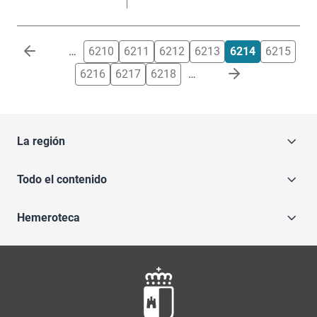
Paginación
…
6210
6211
6212
6213
6214
6215
6216
6217
6218
…
La región
Todo el contenido
Hemeroteca