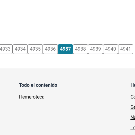
4933
4934
4935
4936
4937
4938
4939
4940
4941
Todo el contenido
H
Hemeroteca
Co
Ga
No
To