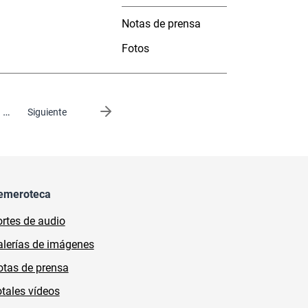
Notas de prensa
Fotos
…
Siguiente página
Siguiente
emeroteca
rtes de audio
lerías de imágenes
tas de prensa
tales vídeos