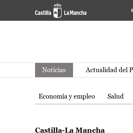
Noticias de la región de Ca
Pasar al contenido principal
Noticias
Actualidad del 
Temas
Economía y empleo
Salud
Castilla-La Mancha