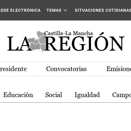
stilla-La Mancha
SEDE ELECTRÓNICA
TEMAS
SITUACIONES COTIDIANA
Presidente
Convocatorias
Emisione
Educación
Social
Igualdad
Camp