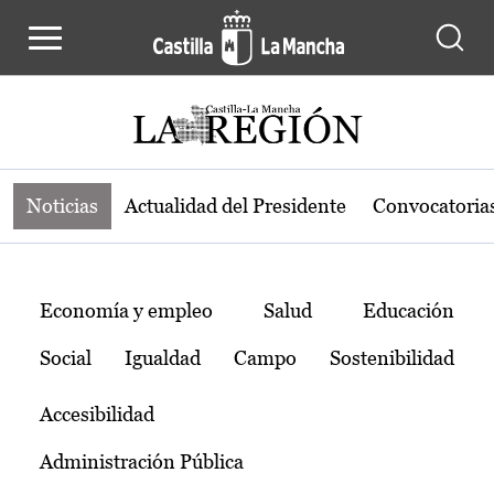
Noticias de la región de Castilla-L
Pasar al contenido principal
Noticias
Actualidad del Presidente
Convocatoria
Temas
Economía y empleo
Salud
Educación
Social
Igualdad
Campo
Sostenibilidad
Accesibilidad
Administración Pública