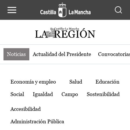
Noticias de la región de Castilla-L
Pasar al contenido principal
Noticias
Actualidad del Presidente
Convocatoria
Temas
Economía y empleo
Salud
Educación
Social
Igualdad
Campo
Sostenibilidad
Accesibilidad
Administración Pública