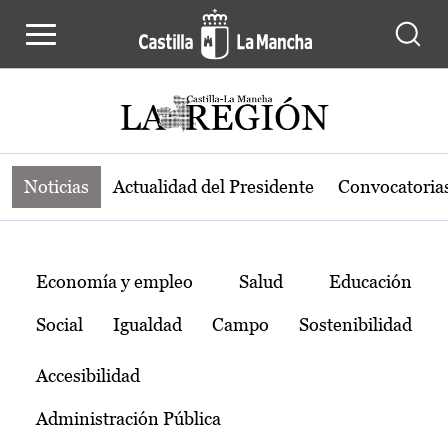
Noticias de la región de Castilla-L
Pasar al contenido principal
Noticias
Actualidad del Presidente
Convocatoria
Temas
Economía y empleo
Salud
Educación
Social
Igualdad
Campo
Sostenibilidad
Accesibilidad
Administración Pública