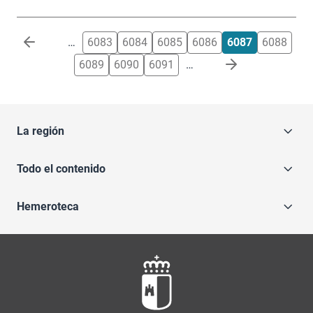
Paginación
…
6083
6084
6085
6086
6087
6088
6089
6090
6091
…
La región
Todo el contenido
Hemeroteca