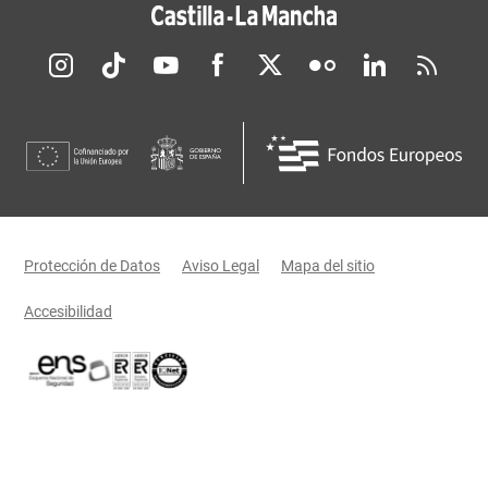
Redes sociales JCCM
Menú legal
Protección de Datos
Aviso Legal
Mapa del sitio
Accesibilidad
Certificaciones oficiales del Gobierno de Castilla-La Mancha