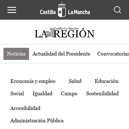
Noticias de la región de Castilla-L
Pasar al contenido principal
Noticias
Actualidad del Presidente
Convocatoria
Temas
Economía y empleo
Salud
Educación
Social
Igualdad
Campo
Sostenibilidad
Accesibilidad
Administración Pública