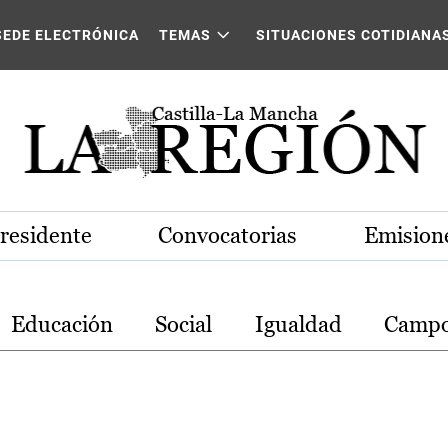
stilla-La Mancha
SEDE ELECTRÓNICA
TEMAS
SITUACIONES COTIDIANA
Presidente
Convocatorias
Emisione
Educación
Social
Igualdad
Camp