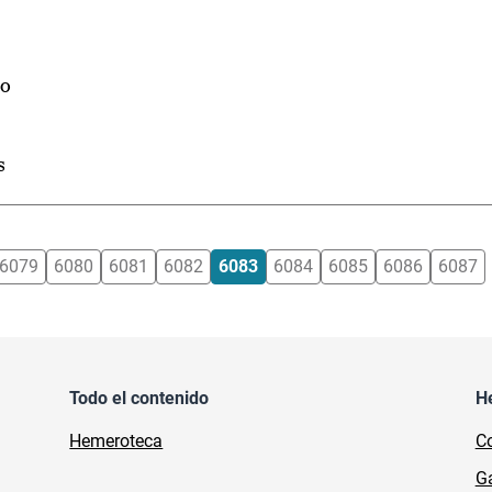
so
s
6079
6080
6081
6082
6083
6084
6085
6086
6087
Todo el contenido
H
Hemeroteca
Co
Ga