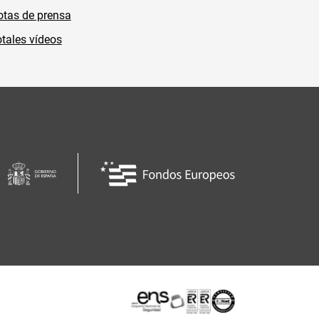
tas de prensa
tales vídeos
Certificaciones o