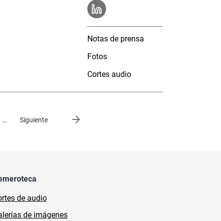
Notas de prensa
Fotos
Cortes audio
…
Siguiente página
Siguiente
emeroteca
rtes de audio
lerías de imágenes