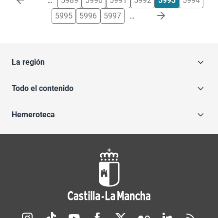
…
5989
5990
5991
5992
5993
5994
5995
5996
5997
…
La región
Todo el contenido
Hemeroteca