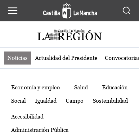
Noticias de la región de Castilla-L
Pasar al contenido principal
Noticias
Actualidad del Presidente
Convocatoria
Temas
Economía y empleo
Salud
Educación
Social
Igualdad
Campo
Sostenibilidad
Accesibilidad
Administración Pública