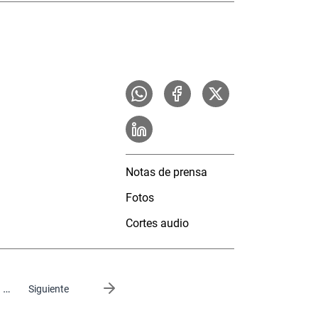
Notas de prensa
Fotos
Cortes audio
…
Siguiente página
Siguiente