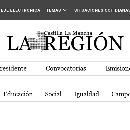
stilla-La Mancha
SEDE ELECTRÓNICA
TEMAS
SITUACIONES COTIDIANA
Presidente
Convocatorias
Emisione
Educación
Social
Igualdad
Camp