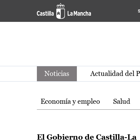
Noticias de la región de Ca
Pasar al contenido principal
Noticias
Actualidad del 
Temas
Economía y empleo
Salud
El Gobierno de Castilla-La