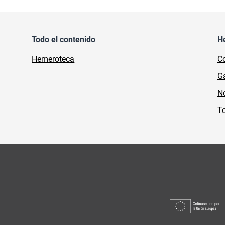
Todo el contenido
H
Hemeroteca
Co
Ga
No
To