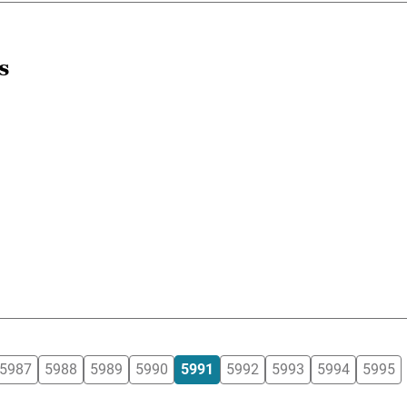
s
5987
5988
5989
5990
5991
5992
5993
5994
5995