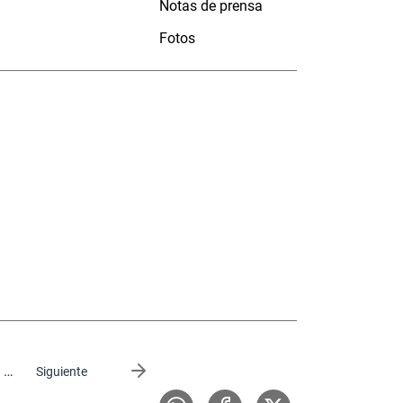
Notas de prensa
Fotos
…
Siguiente página
Siguiente