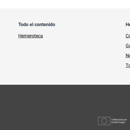
Todo el contenido
H
Hemeroteca
Co
Ga
No
To