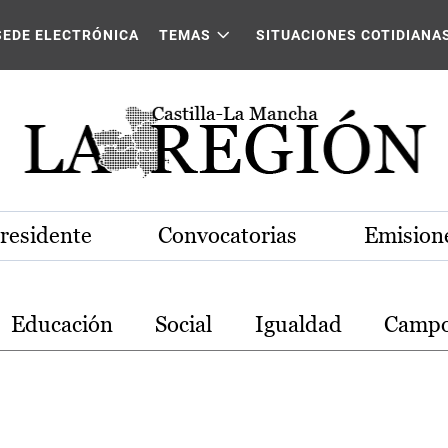
stilla-La Mancha
SEDE ELECTRÓNICA
TEMAS
SITUACIONES COTIDIANA
Presidente
Convocatorias
Emisione
Educación
Social
Igualdad
Camp