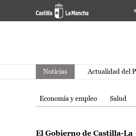
Noticias de la región de Ca
Pasar al contenido principal
Noticias
Actualidad del 
Temas
Economía y empleo
Salud
El Gobierno de Castilla-La