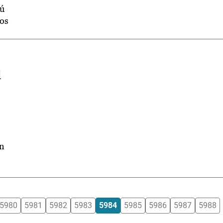
nú
dos
l
en
5980
5981
5982
5983
5984
5985
5986
5987
5988