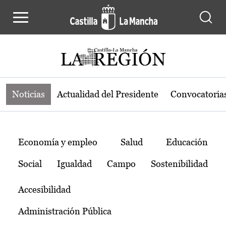
Noticias de la región de Castilla-L
Pasar al contenido principal
Noticias
Actualidad del Presidente
Convocatoria
Temas
Economía y empleo
Salud
Educación
Social
Igualdad
Campo
Sostenibilidad
Accesibilidad
Administración Pública