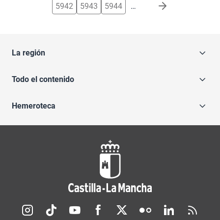
5942
5943
5944
…
La región
Todo el contenido
Hemeroteca
Redes sociales JCCM