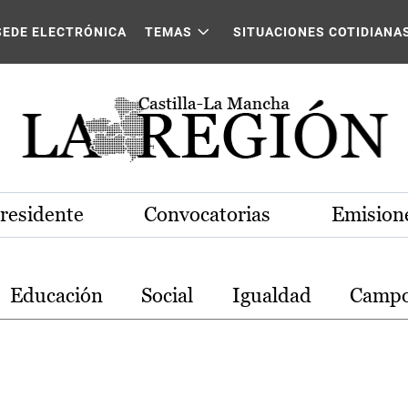
stilla-La Mancha
SEDE ELECTRÓNICA
TEMAS
SITUACIONES COTIDIANA
Presidente
Convocatorias
Emisione
Educación
Social
Igualdad
Camp