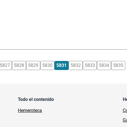
5827
5828
5829
5830
5831
5832
5833
5834
5835
Todo el contenido
H
Hemeroteca
Co
Ga