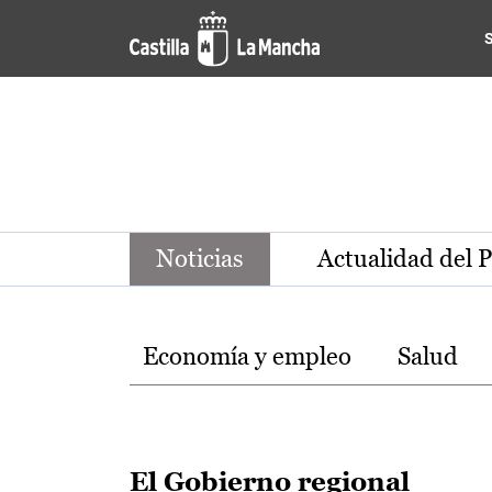
Noticias de la región de Ca
Pasar al contenido principal
Noticias
Actualidad del 
Temas
Economía y empleo
Salud
El Gobierno regional