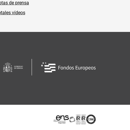
tas de prensa
tales vídeos
Certificaciones o