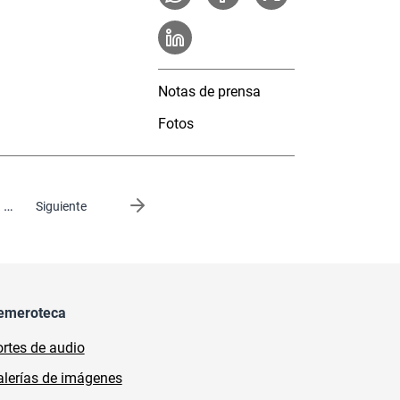
Notas de prensa
Fotos
…
Siguiente página
Siguiente
emeroteca
rtes de audio
lerías de imágenes