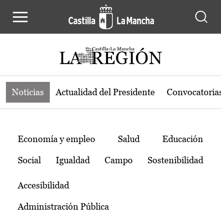
Noticias de la región de Castilla-L
Pasar al contenido principal
Noticias
Actualidad del Presidente
Convocatoria
Temas
Economía y empleo
Salud
Educación
Social
Igualdad
Campo
Sostenibilidad
Accesibilidad
Administración Pública