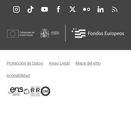
Redes sociales JCCM
Menú legal
Protección de Datos
Aviso Legal
Mapa del sitio
Accesibilidad
Certificaciones oficiales del Gobierno de Castilla-La Mancha