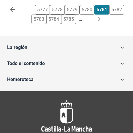
Paginación
…
5777
5778
5779
5780
5781
5782
5783
5784
5785
…
La región
Todo el contenido
Hemeroteca