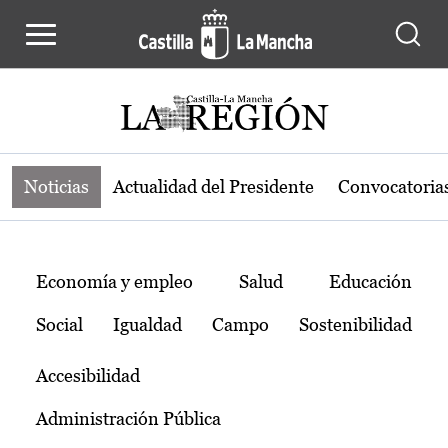
Noticias de la región de Castilla-L
Pasar al contenido principal
Noticias
Actualidad del Presidente
Convocatoria
Temas
Economía y empleo
Salud
Educación
Social
Igualdad
Campo
Sostenibilidad
Accesibilidad
Administración Pública