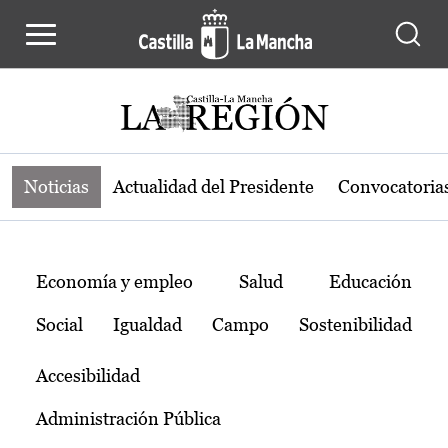
Noticias de la región de Castilla-L
Pasar al contenido principal
Noticias
Actualidad del Presidente
Convocatoria
Temas
Economía y empleo
Salud
Educación
Social
Igualdad
Campo
Sostenibilidad
Accesibilidad
Administración Pública