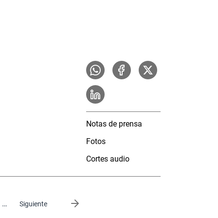
Notas de prensa
Fotos
Cortes audio
…
Siguiente página
Siguiente