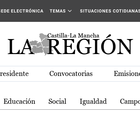
stilla-La Mancha
SEDE ELECTRÓNICA
TEMAS
SITUACIONES COTIDIANA
Presidente
Convocatorias
Emisione
Educación
Social
Igualdad
Camp