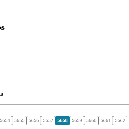
os
da
5654
5655
5656
5657
5658
5659
5660
5661
5662