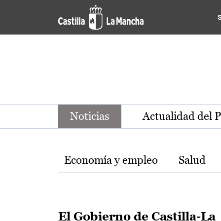
Noticias de la región de Ca
Pasar al contenido principal
Noticias
Actualidad del 
Temas
Economía y empleo
Salud
El Gobierno de Castilla-La