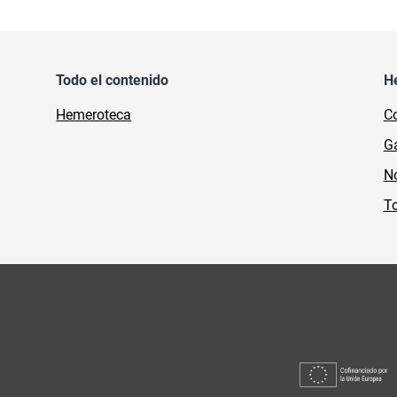
Todo el contenido
H
Hemeroteca
Co
Ga
No
To